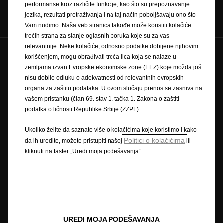
performanse kroz različite funkcije, kao što su prepoznavanje
Pratite nas preko
jezika, rezultati pretraživanja i na taj način poboljšavaju ono što
Vam nudimo. Naša veb stranica takođe može koristiti kolačiće
trećih strana za slanje oglasnih poruka koje su za vas
relevantnije. Neke kolačiće, odnosno podatke dobijene njihovim
korišćenjem, mogu obrađivati treća lica koja se nalaze u
Budućnost pripada svima © Opel 2026
zemljama izvan Evropske ekonomske zone (EEZ) koje možda još
Žig i autorsko pravo
Wltp rezimvoznje potrosnjagoriva
nisu dobile odluku o adekvatnosti od relevantnih evropskih
Pravila o zaštiti privatnosti
organa za zaštitu podataka. U ovom slučaju prenos se zasniva na
Opel privatnost i pravna pitanja
Pravno obaveštenje
vašem pristanku (član 69. stav 1. tačka 1. Zakona o zaštiti
Recikliranje
Deklaracije o usaglašenosti
Kontakt
podatka o ličnosti Republike Srbije (ZZPL).
Tehnička informacija
Колачић пристанак
Ukoliko želite da saznate više o kolačićima koje koristimo i kako
Politici o kolačićima
da ih uredite, možete pristupiti našoj
ili
kliknuti na taster „Uredi moja podešavanja“.
Slika može prikazivati opcionu opremu.
Opisane i ilustrovane karakteristike mogu se odnositi na ili prikazivati
opcionu opremu koja nije uključena u standardnu isporuku. Navedene
informacije bile su tačne u vreme objavljivanja. Zadržavamo pravo izmene
dizajna i opreme. Prikazane boje samo približno odgovaraju stvarnim
bojama. Ilustrovana opciona oprema dostupna je uz doplatu.
Dostupnost, tehničke karakteristike i oprema koja se isporučuje na našim
UREDI MOJA PODEŠAVANJA