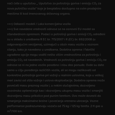
naći ćete u uputstvu ,, Uputstvo za potrošnju goriva i emisiju CO
za
2
nova putnička vozila” koje je besplatno dostupno na svim prodajnim
mestima ili kod imenovanog državnog organa.
+++) Odlazeći modeli / Laka komercijalna vozila
+++) Sve navedene vrednosti odnose se na osnovni EU model sa
standardnom opremom. Podaci o potrošnji goriva i emisiji CO
određeni
2
su u skladu s uredbama R EC br. 715/2007 i R (EC) br. 692/2008 (u
odgovarajućim verzijama), uzimajući u obzir masu vozila u voznom
stanju, kako je navedeno u uredbama. Dodatna oprema i fabrički
ugrađene opcije mogu voditi nešto višim vrednostima za potrošnju i
emisiju CO
od navedenih. Vrednosti za potrošnju goriva i emisiju CO
ne
2
2
odnose se ni na jedno vozilo posebno i nisu deo ponude. Ovde su date
samo u cilju poređenja različitih vozila, ali se mogu razlikovati od
konkretne potrošnje goriva pri vožnji u realnim uslovima, koja u velikoj
meri zavisi od stila vožnje i uslova eksploatacije. Dodatna oprema može
povećati masu praznog vozila i, u nekim slučajevima, dozvoljeno
osovinsko opterećenje kao i dozvoljenu ukupnu masu vozila i smanjiti
dozvoljenu masu prikolice pod punim teretom. Ovo može dovesti do
smanjenja maksimalne brzine i povećanja vremena ubrzanja. Vozne
performanse podrazumevaju vozača od 75 kg i 125 kg tereta. 2 H gas u
3
m
/100 km.