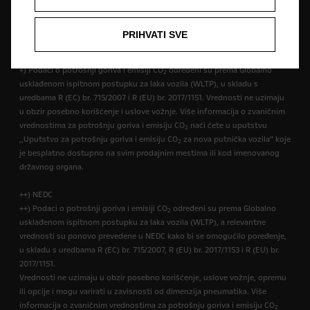
vozilima mogu varirati ili biti dostupni samo u pojedinim zemljama ili
samo uz doplatu. Za preciznije informacije o opremi koja se isporučuje na
našim vozilima, možete se obatiti lokalnom ovlašćenom Opel partneru.
PRIHVATI SVE
+) WLTP
+) Podaci o potrošnji goriva i emisiji CO
određeni su prema Globalno
2
usklađenom ispitnom postupku za laka vozila (WLTP), u skladu s
uredbama R (EC) br. 715/2007 i R (EU) br. 2017/1151. Vrednosti ne uzimaju
u obzir posebno korišćenje i uslove vožnje. Više informacija o zvaničnim
vrednostima za potrošnju goriva i emisiju CO
naći ćete u uputstvu
2
,,Uputstvo za potrošnju goriva i emisiju CO
za nova putnička vozila” koje
2
je besplatno dostupno na svim prodajnim mestima ili kod imenovanog
državnog organa.
++) NEDC
++) Podaci o potrošnji goriva i emisiji CO
određeni su prema Globalno
2
usklađenom ispitnom postupku za laka vozila (WLTP), a relevantne
vrednosti su ponovo prevedene u NEDC kako bi se omogućilo poređenje,
u skladu s uredbama R (EC) br. 715/2007, R (EU) br. 2017/1153 i R (EU) br.
2017/1151.
Vrednosti ne uzimaju u obzir posebno korišćenje, uslove vožnje, opremu
ili opcije i mogu varirati u zavisnosti od dimenzija pneumatika. Više
informacija o zvaničnim vrednostima za potrošnju goriva i emisiju CO
2