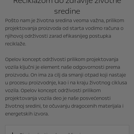
Reciklažom do zdravije životne
sredine
Pošto nam je životna sredina veoma važna, prilikom
projektovanja proizvoda od starta vodimo računa o
njihovoj održivosti zarad efikasnijeg postupka
reciklaže.
Opelov koncept održivosti prilikom projektovanja
vozila ključni je element naše odgovornosti prema
proizvodu. On ima za cilj da smanji otpad koji nastaje
u procesu proizvodnje, kao i na kraju životnog ciklusa
vozila. Opelov koncept održivosti prilikom
projektovanja vozila deo je naše posvećenosti
životnoj sredini, te očuvanju dragocenih materijala i
energetskih izvora.