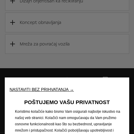
Dizajn orijentisan ka recikliranju
Koncept obnavljanja
Mreža za povraćaj vozila
NASTAVITI BEZ PRIHVATANJA →
Lokator dilera
Test Vožnja
Zatražite Ponudu
POŠTUJEMO VAŠU PRIVATNOST
Koristimo kolačiće kako bismo Vam osigurali najbolje iskustvo na
Brošure
Zatražite
našoj veb stranici. Kolačići nam omogućavaju da Vam pružimo
servisiranje
osnovne funkcionalnosti kao što su bezbednost, upravljanje
mrežom i pristupačnost. Kolačići poboljšavaju upotrebljivost i