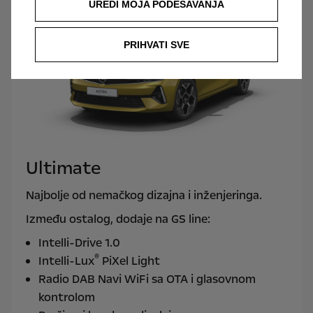
UREDI MOJA PODEŠAVANJA
PRIHVATI SVE
Ultimate
Najbolje od nemačkog dizajna i inženjeringa.
Između ostalog, dodaje na GS line:
Intelli-Drive 1.0
®
Intelli-Lux
PiXel Light
Radio DAB Navi WiFi sa OTA i glasovnom
kontrolom