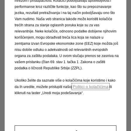
mrežom i pristupačnost. Kolačići poboljšavaju upotrebljivost i
performanse kroz različite funkcije, kao što su prepoznavanje
jezika, rezultati pretraživanja i na taj način poboljšavaju ono što
Vam nudimo. Naša veb stranica takođe može koristiti kolačiće
trećih strana za slanje oglasnih poruka koje su za vas
relevantnije. Neke kolačiće, odnosno podatke dobijene njihovim
korišćenjem, mogu obrađivati treća lica koja se nalaze u
GS Line
zemljama izvan Evropske ekonomske zone (EEZ) koje možda još
nisu dobile odluku o adekvatnosti od relevantnih evropskih
Ostavite dosadno iza sebe.
organa za zaštitu podataka. U ovom slučaju prenos se zasniva na
vašem pristanku (član 69. stav 1. tačka 1. Zakona o zaštiti
Između ostalog, dodaje na Elegance:
podatka o ličnosti Republike Srbije (ZZPL).
Eksterijer Black Pack
Ukoliko želite da saznate više o kolačićima koje koristimo i kako
Dvobojni krov
Politici o kolačićima
da ih uredite, možete pristupiti našoj
ili
Sportska prednja sedišta (tkanina/PVC)
kliknuti na taster „Uredi moja podešavanja“.
Grejana prednja sedišta i volan
Intelli-Vision