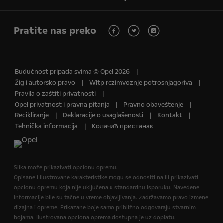
Pratite nas preko
Budućnost pripada svima © Opel 2026
Žig i autorsko pravo
Wltp rezimvoznje potrosnjagoriva
Pravila o zaštiti privatnosti
Opel privatnost i pravna pitanja
Pravno obaveštenje
Recikliranje
Deklaracije o usaglašenosti
Kontakt
Tehnička informacija
Колачић пристанак
Slika može prikazivati opcionu opremu.
Opisane i ilustrovane karakteristike mogu se odnositi na ili prikazivati
opcionu opremu koja nije uključena u standardnu isporuku. Navedene
informacije bile su tačne u vreme objavljivanja. Zadržavamo pravo izmene
dizajna i opreme. Prikazane boje samo približno odgovaraju stvarnim
bojama. Ilustrovana opciona oprema dostupna je uz doplatu.