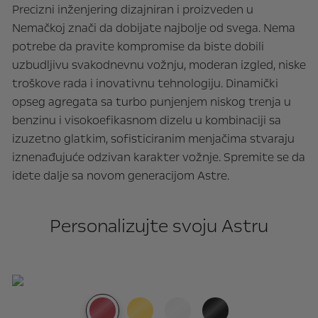
Precizni inženjering dizajniran i proizveden u
Nemačkoj znači da dobijate najbolje od svega. Nema
potrebe da pravite kompromise da biste dobili
uzbudljivu svakodnevnu vožnju, moderan izgled, niske
troškove rada i inovativnu tehnologiju. Dinamički
opseg agregata sa turbo punjenjem niskog trenja u
benzinu i visokoefikasnom dizelu u kombinaciji sa
izuzetno glatkim, sofisticiranim menjačima stvaraju
iznenađujuće odzivan karakter vožnje. Spremite se da
idete dalje sa novom generacijom Astre.
Personalizujte svoju Astru