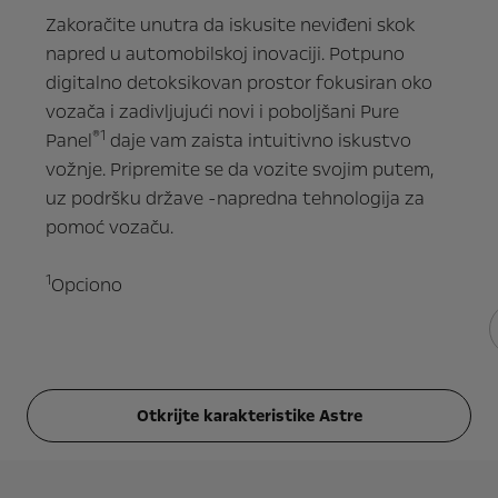
Zakoračite unutra da iskusite neviđeni skok
napred u automobilskoj inovaciji. Potpuno
digitalno detoksikovan prostor fokusiran oko
vozača i zadivljujući novi i poboljšani Pure
®1
Panel
daje vam zaista intuitivno iskustvo
vožnje. Pripremite se da vozite svojim putem,
uz podršku države -napredna tehnologija za
pomoć vozaču.
1
Opciono
Otkrijte karakteristike Astre