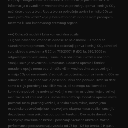
ili opcije i mogu varirati u zavisnosti od dimenzija pneumatika. Više
informacija o zvaničnim vrednostima za potrošnju goriva i emisiju CO
2
naći ćete u uputstvu ,, Uputstvo za potrošnju goriva i emisiju CO
za
2
nova putnička vozila” koje je besplatno dostupno na svim prodajnim
mestima ili kod imenovanog državnog organa.
+++) Odlazeći modeli / Laka komercijalna vozila
+++) Sve navedene vrednosti odnose se na osnovni EU model sa
standardnom opremom. Podaci o potrošnji goriva i emisiji CO
određeni
2
su u skladu s uredbama R EC br. 715/2007 i R (EC) br. 692/2008 (u
odgovarajućim verzijama), uzimajući u obzir masu vozila u voznom
stanju, kako je navedeno u uredbama. Dodatna oprema i fabrički
ugrađene opcije mogu voditi nešto višim vrednostima za potrošnju i
emisiju CO
od navedenih. Vrednosti za potrošnju goriva i emisiju CO
ne
2
2
odnose se ni na jedno vozilo posebno i nisu deo ponude. Ovde su date
samo u cilju poređenja različitih vozila, ali se mogu razlikovati od
konkretne potrošnje goriva pri vožnji u realnim uslovima, koja u velikoj
meri zavisi od stila vožnje i uslova eksploatacije. Dodatna oprema može
povećati masu praznog vozila i, u nekim slučajevima, dozvoljeno
osovinsko opterećenje kao i dozvoljenu ukupnu masu vozila i smanjiti
dozvoljenu masu prikolice pod punim teretom. Ovo može dovesti do
smanjenja maksimalne brzine i povećanja vremena ubrzanja. Vozne
performanse podrazumevaju vozača od 75 kg i 125 kg tereta. 2 H gas u