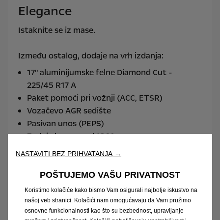
Elegance
Istaknite se iz mase.
Između ostalog, dodaje na vrh izdanja:
17" aluminijumske felne Diamond Cut -
225/45 R17 A
Paket pomoći pri vožnji (ACC, ETSR)
Vozačevo AGR sedište
Pasivan unos (PEPS)
Zadnja kamera od 180°
NASTAVITI BEZ PRIHVATANJA →
POŠTUJEMO VAŠU PRIVATNOST
Koristimo kolačiće kako bismo Vam osigurali najbolje iskustvo na
našoj veb stranici. Kolačići nam omogućavaju da Vam pružimo
osnovne funkcionalnosti kao što su bezbednost, upravljanje