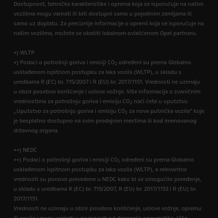
Dostupnost, tehničke karakteristike i oprema koja se isporučuje na našim
vozilima mogu varirati ili biti dostupni samo u pojedinim zemljama ili
samo uz doplatu. Za preciznije informacije o opremi koja se isporučuje na
našim vozilima, možete se obatiti lokalnom ovlašćenom Opel partneru.
+) WLTP
+) Podaci o potrošnji goriva i emisiji CO
određeni su prema Globalno
2
usklađenom ispitnom postupku za laka vozila (WLTP), u skladu s
uredbama R (EC) br. 715/2007 i R (EU) br. 2017/1151. Vrednosti ne uzimaju
u obzir posebno korišćenje i uslove vožnje. Više informacija o zvaničnim
vrednostima za potrošnju goriva i emisiju CO
naći ćete u uputstvu
2
,,Uputstvo za potrošnju goriva i emisiju CO
za nova putnička vozila” koje
2
je besplatno dostupno na svim prodajnim mestima ili kod imenovanog
državnog organa.
++) NEDC
++) Podaci o potrošnji goriva i emisiji CO
određeni su prema Globalno
2
usklađenom ispitnom postupku za laka vozila (WLTP), a relevantne
vrednosti su ponovo prevedene u NEDC kako bi se omogućilo poređenje,
u skladu s uredbama R (EC) br. 715/2007, R (EU) br. 2017/1153 i R (EU) br.
2017/1151.
Vrednosti ne uzimaju u obzir posebno korišćenje, uslove vožnje, opremu