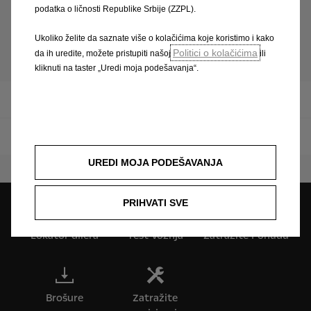
podatka o ličnosti Republike Srbije (ZZPL).
Ukoliko želite da saznate više o kolačićima koje koristimo i kako
Mokka
Politici o kolačićima
da ih uredite, možete pristupiti našoj
ili
kliknuti na taster „Uredi moja podešavanja“.
Brošure i cenovnik
Vozila na lageru
UREDI MOJA PODEŠAVANJA
PRIHVATI SVE
Lokator dilera
Test Vožnja
Zatražite Ponudu
Brošure
Zatražite