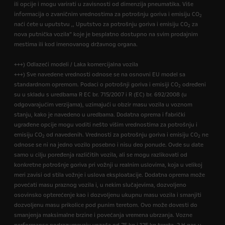
ili opcije i mogu varirati u zavisnosti od dimenzija pneumatika. Više
informacija o zvaničnim vrednostima za potrošnju goriva i emisiju CO
2
naći ćete u uputstvu ,, Uputstvo za potrošnju goriva i emisiju CO
za
2
nova putnička vozila” koje je besplatno dostupno na svim prodajnim
mestima ili kod imenovanog državnog organa.
+++) Odlazeći modeli / Laka komercijalna vozila
+++) Sve navedene vrednosti odnose se na osnovni EU model sa
standardnom opremom. Podaci o potrošnji goriva i emisiji CO
određeni
2
su u skladu s uredbama R EC br. 715/2007 i R (EC) br. 692/2008 (u
odgovarajućim verzijama), uzimajući u obzir masu vozila u voznom
stanju, kako je navedeno u uredbama. Dodatna oprema i fabrički
ugrađene opcije mogu voditi nešto višim vrednostima za potrošnju i
emisiju CO
od navedenih. Vrednosti za potrošnju goriva i emisiju CO
ne
2
2
odnose se ni na jedno vozilo posebno i nisu deo ponude. Ovde su date
samo u cilju poređenja različitih vozila, ali se mogu razlikovati od
konkretne potrošnje goriva pri vožnji u realnim uslovima, koja u velikoj
meri zavisi od stila vožnje i uslova eksploatacije. Dodatna oprema može
povećati masu praznog vozila i, u nekim slučajevima, dozvoljeno
osovinsko opterećenje kao i dozvoljenu ukupnu masu vozila i smanjiti
dozvoljenu masu prikolice pod punim teretom. Ovo može dovesti do
smanjenja maksimalne brzine i povećanja vremena ubrzanja. Vozne