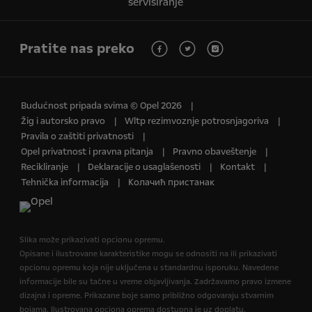
servisiranje
Pratite nas preko
Budućnost pripada svima © Opel 2026
Žig i autorsko pravo
Wltp rezimvoznje potrosnjagoriva
Pravila o zaštiti privatnosti
Opel privatnost i pravna pitanja
Pravno obaveštenje
Recikliranje
Deklaracije o usaglašenosti
Kontakt
Tehnička informacija
Колачић пристанак
Slika može prikazivati opcionu opremu.
Opisane i ilustrovane karakteristike mogu se odnositi na ili prikazivati
opcionu opremu koja nije uključena u standardnu isporuku. Navedene
informacije bile su tačne u vreme objavljivanja. Zadržavamo pravo izmene
dizajna i opreme. Prikazane boje samo približno odgovaraju stvarnim
bojama. Ilustrovana opciona oprema dostupna je uz doplatu.