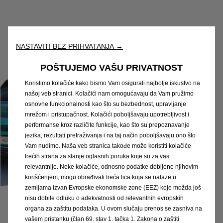
NASTAVITI BEZ PRIHVATANJA →
POŠTUJEMO VAŠU PRIVATNOST
Koristimo kolačiće kako bismo Vam osigurali najbolje iskustvo na
našoj veb stranici. Kolačići nam omogućavaju da Vam pružimo
osnovne funkcionalnosti kao što su bezbednost, upravljanje
mrežom i pristupačnost. Kolačići poboljšavaju upotrebljivost i
performanse kroz različite funkcije, kao što su prepoznavanje
jezika, rezultati pretraživanja i na taj način poboljšavaju ono što
Vam nudimo. Naša veb stranica takođe može koristiti kolačiće
trećih strana za slanje oglasnih poruka koje su za vas
relevantnije. Neke kolačiće, odnosno podatke dobijene njihovim
korišćenjem, mogu obrađivati treća lica koja se nalaze u
zemljama izvan Evropske ekonomske zone (EEZ) koje možda još
nisu dobile odluku o adekvatnosti od relevantnih evropskih
organa za zaštitu podataka. U ovom slučaju prenos se zasniva na
vašem pristanku (član 69. stav 1. tačka 1. Zakona o zaštiti