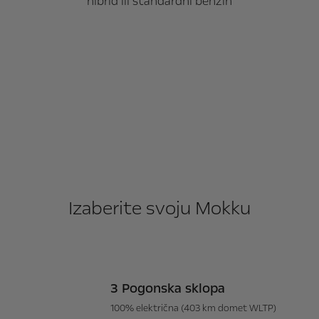
hibrid ili standardni benzin
Izaberite svoju Mokku
3 Pogonska sklopa
100% električna (403 km domet WLTP)