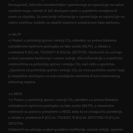
Dostupnost, tehničke karakteristike i oprema koja se isporučuje na našim
vozilima mogu varirati ili biti dostupni samo u pojedinim zemljama ili
samo uz doplatu. Za preciznije informacije o opremi koja se isporučuje na
našim vozilima, možete se obatiti lokalnom ovlašćenom Opel partneru.
+) WLTP
+) Podaci o potrošnji goriva i emisiji CO
određeni su prema Globalno
2
usklađenom ispitnom postupku za laka vozila (WLTP), u skladu s
uredbama R (EC) br. 715/2007 i R (EU) br. 2017/1151. Vrednosti ne uzimaju
u obzir posebno korišćenje i uslove vožnje. Više informacija o zvaničnim
vrednostima za potrošnju goriva i emisiju CO
naći ćete u uputstvu
2
,,Uputstvo za potrošnju goriva i emisiju CO
za nova putnička vozila” koje
2
je besplatno dostupno na svim prodajnim mestima ili kod imenovanog
državnog organa.
++) NEDC
++) Podaci o potrošnji goriva i emisiji CO
određeni su prema Globalno
2
usklađenom ispitnom postupku za laka vozila (WLTP), a relevantne
vrednosti su ponovo prevedene u NEDC kako bi se omogućilo poređenje,
u skladu s uredbama R (EC) br. 715/2007, R (EU) br. 2017/1153 i R (EU) br.
2017/1151.
Vrednosti ne uzimaju u obzir posebno korišćenje, uslove vožnje, opremu