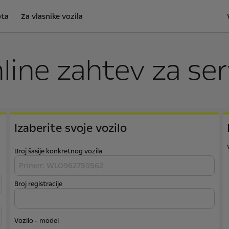
ota
Za vlasnike vozila
line zahtev za ser
Izaberite svoje vozilo
Broj šasije konkretnog vozila
Broj registracije
Vozilo - model