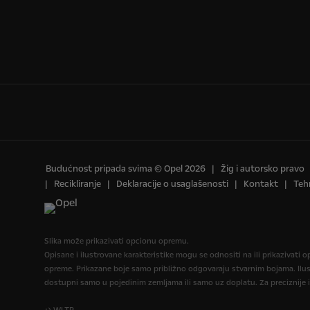
Budućnost pripada svima © Opel 2026
Žig i autorsko pravo
Recikliranje
Deklaracije o usaglašenosti
Kontakt
Teh
Slika može prikazivati opcionu opremu.
Opisane i ilustrovane karakteristike mogu se odnositi na ili prikazivat
opreme. Prikazane boje samo približno odgovaraju stvarnim bojama. Ilust
dostupni samo u pojedinim zemljama ili samo uz doplatu. Za preciznije 