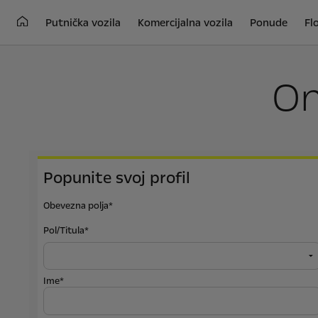
Putnička vozila
Komercijalna vozila
Ponude
Fl
On
Popunite svoj profil
Obevezna polja*
Pol/Titula*
Ime*