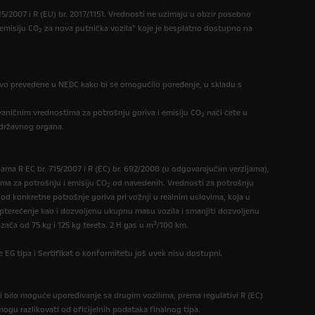
/2007 i R (EU) br. 2017/1151. Vrednosti ne uzimaju u obzir posebno
 emisiju CO
za nova putnička vozila” koje je besplatno dostupno na
2
vo prevedene u NEDC kako bi se omogućilo poređenje, u skladu s
zvaničnim vrednostima za potrošnju goriva i emisiju CO
naći ćete u
2
 državnog organa.
ama R EC br. 715/2007 i R (EC) br. 692/2008 (u odgovarajućim verzijama),
ma za potrošnju i emisiju CO
od navedenih. Vrednosti za potrošnju
2
 od konkretne potrošnje goriva pri vožnji u realnim uslovima, koja u
opterećenje kao i dozvoljenu ukupnu masu vozila i smanjiti dozvoljenu
3
ča od 75 kg i 125 kg tereta. 2 H gas u m
/100 km.
 EG tipa i Sertifikat o konformitetu još uvek nisu dostupni.
i bilo moguće upoređivanje sa drugim vozilima, prema regulativi R (EC)
mogu razlikovati od oficijelnih podataka finalnog tipa.