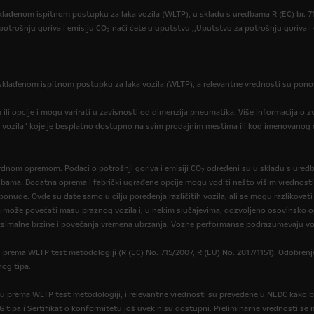
ađenom ispitnom postupku za laka vozila (WLTP), u skladu s uredbama R (EC) br. 715
potrošnju goriva i emisiju CO
naći ćete u uputstvu ,,Uputstvo za potrošnju goriva i
2
klađenom ispitnom postupku za laka vozila (WLTP), a relevantne vrednosti su pono
ili opcije i mogu varirati u zavisnosti od dimenzija pneumatika. Više informacija o 
 vozila” koje je besplatno dostupno na svim prodajnim mestima ili kod imenovanog
dnom opremom. Podaci o potrošnji goriva i emisiji CO
određeni su u skladu s uredb
2
dbama. Dodatna oprema i fabrički ugrađene opcije mogu voditi nešto višim vrednosti
nude. Ovde su date samo u cilju poređenja različitih vozila, ali se mogu razlikovati
ema može povećati masu praznog vozila i, u nekim slučajevima, dozvoljeno osovinsko 
imalne brzine i povećanja vremena ubrzanja. Vozne performanse podrazumevaju voza
u prema WLTP test metodologiji (R (EC) No. 715/2007, R (EU) No. 2017/1151). Odobrenje
nog tipa.
su prema WLTP test metodologiji, i relevantne vrednosti su prevedene u NEDC kako b
G tipa i Sertifikat o konformitetu još uvek nisu dostupni. Preliminarne vrednosti se 