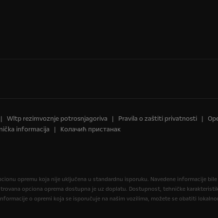
Wltp rezimvoznje potrosnjagoriva
Pravila o zaštiti privatnosti
Ope
nička informacija
Колачић пристанак
i opcionu opremu koja nije uključena u standardnu isporuku. Navedene informacije bil
rovana opciona oprema dostupna je uz doplatu. Dostupnost, tehničke karakteristike i
informacije o opremi koja se isporučuje na našim vozilima, možete se obatiti lokal