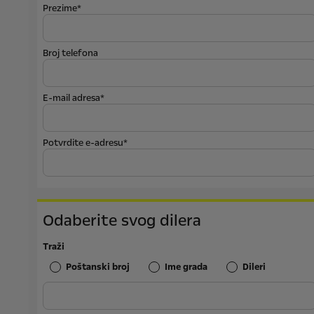
Prezime*
Broj telefona
E-mail adresa*
Potvrdite e-adresu*
Odaberite svog dilera
Traži
Poštanski broj
Ime grada
Dileri