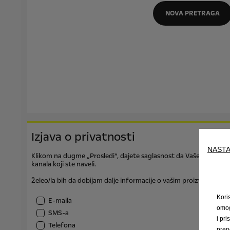
NOVA PRETRAGA
Izjava o privatnosti
NASTA
Klikom na dugme „Prosledi“, dajete saglasnost da Vaše lične pod
kanala koji ste naveli.
Želeo/la bih da dobijam dalje informacije o vašim proizvodima i
Kori
E-maila
omog
SMS-a
i pri
Telefona
prep