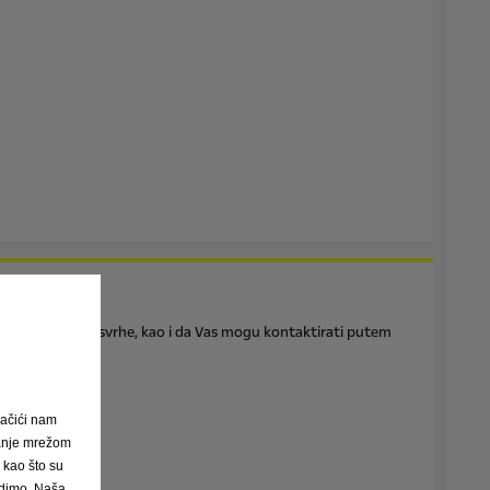
ti
u pomenute svrhe, kao i da Vas mogu kontaktirati putem
ačići nam
janje mrežom
, kao što su
nudimo. Naša