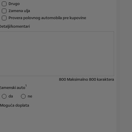
Drugo
Zamena ulja
Provera polovnog automobila pre kupovine
Detalji/komentari
800
Maksimalno 800 karaktera
1
Zamenski auto
da
ne
Moguća doplata