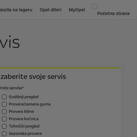
Vozila na lageru
Opel dileri
MyOpel
vis
Izaberite svoje servis
Vrste servisa*
Godišnji pregled
Provera/zamena guma
Provera klime
Provera kočnica
Тehnički pregled
Sezonska provera