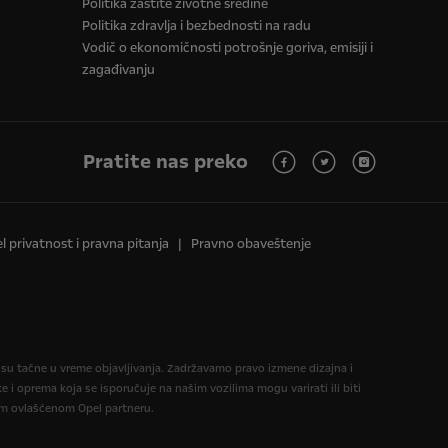
Politika zaštite životne sredine
Politika zdravlja i bezbednosti na radu
Vodič o ekonomičnosti potrošnje goriva, emisiji i
zagađivanju
Pratite nas preko
l privatnost i pravna pitanja
Pravno obaveštenje
e su tačne u vreme objavljivanja. Zadržavamo pravo izmene dizajna i
 oprema koja se isporučuje na našim vozilima mogu varirati ili biti
nom ovlašćenom Opel partneru.