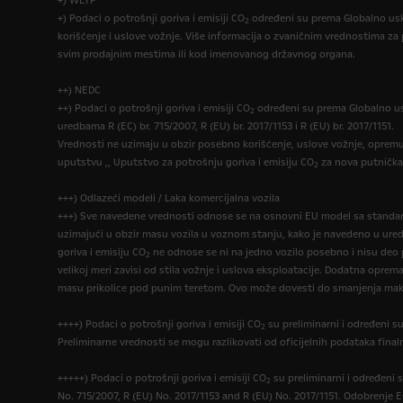
+) WLTP
+) Podaci o potrošnji goriva i emisiji CO
određeni su prema Globalno uskl
2
korišćenje i uslove vožnje. Više informacija o zvaničnim vrednostima za 
svim prodajnim mestima ili kod imenovanog državnog organa.
++) NEDC
++) Podaci o potrošnji goriva i emisiji CO
određeni su prema Globalno us
2
uredbama R (EC) br. 715/2007, R (EU) br. 2017/1153 i R (EU) br. 2017/1151.
Vrednosti ne uzimaju u obzir posebno korišćenje, uslove vožnje, opremu 
uputstvu ,, Uputstvo za potrošnju goriva i emisiju CO
za nova putnička
2
+++) Odlazeći modeli / Laka komercijalna vozila
+++) Sve navedene vrednosti odnose se na osnovni EU model sa standar
uzimajući u obzir masu vozila u voznom stanju, kako je navedeno u ure
goriva i emisiju CO
ne odnose se ni na jedno vozilo posebno i nisu deo po
2
velikoj meri zavisi od stila vožnje i uslova eksploatacije. Dodatna opr
masu prikolice pod punim teretom. Ovo može dovesti do smanjenja maks
++++) Podaci o potrošnji goriva i emisiji CO
su preliminarni i određeni s
2
Preliminarne vrednosti se mogu razlikovati od oficijelnih podataka final
+++++) Podaci o potrošnji goriva i emisiji CO
su preliminarni i određeni 
2
No. 715/2007, R (EU) No. 2017/1153 and R (EU) No. 2017/1151. Odobrenje E