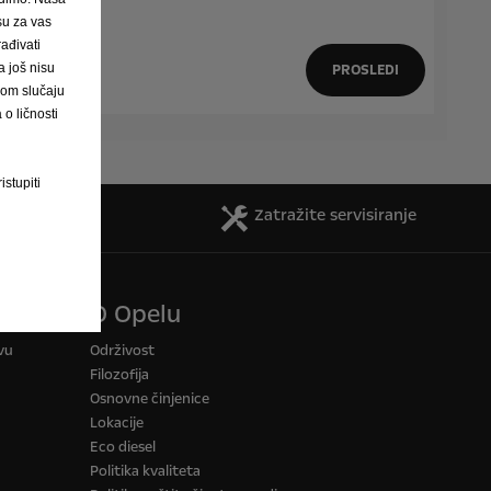
 su za vas
ađivati
 još nisu
PROSLEDI
vom slučaju
o ličnosti
istupiti
Brošure
Zatražite servisiranje
O Opelu
vu
Održivost
Filozofija
Osnovne činjenice
Lokacije
Eco diesel
Politika kvaliteta