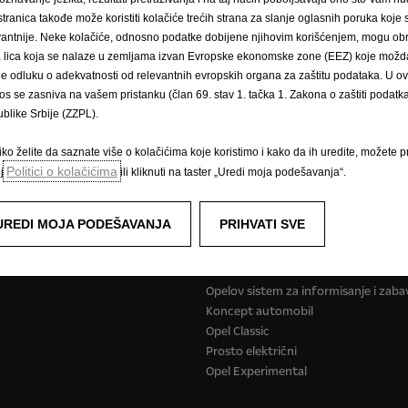
stranica takođe može koristiti kolačiće trećih strana za slanje oglasnih poruka koje
o u
Izjavi o komunikacijskoj politici.
vantnije. Neke kolačiće, odnosno podatke dobijene njihovim korišćenjem, mogu obr
́a lica koja se nalaze u zemljama izvan Evropske ekonomske zone (EEZ) koje možda
le odluku o adekvatnosti od relevantnih evropskih organa za zaštitu podataka. U o
os se zasniva na vašem pristanku (član 69. stav 1. tačka 1. Zakona o zaštiti podatka 
blike Srbije (ZZPL).
ko želite da saznate više o kolačićima koje koristimo i kako da ih uredite, možete pr
Politici o kolačićima
oj
ili kliknuti na taster „Uredi moja podešavanja“.
Zatražite Ponudu
UREDI MOJA PODEŠAVANJA
PRIHVATI SVE
jalna vozila
Više o Opelu
Opelov sistem za informisanje i zaba
Koncept automobil
Opel Classic
Prosto električni
Opel Experimental