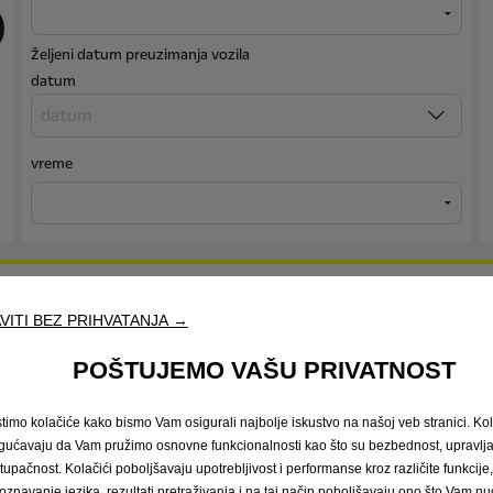
Željeni datum preuzimanja vozila
datum
vreme
VITI BEZ PRIHVATANJA →
atke mogu obrađivati i koristiti strane navedene u
Izjavi o zaštiti privatnos
POŠTUJEMO VAŠU PRIVATNOST
 uslugama putem:
stimo kolačiće kako bismo Vam osigurali najbolje iskustvo na našoj veb stranici. Kol
ućavaju da Vam pružimo osnovne funkcionalnosti kao što su bezbednost, upravl
stupačnost. Kolačići poboljšavaju upotrebljivost i performanse kroz različite funkcije
oznavanje jezika, rezultati pretraživanja i na taj način poboljšavaju ono što Vam 