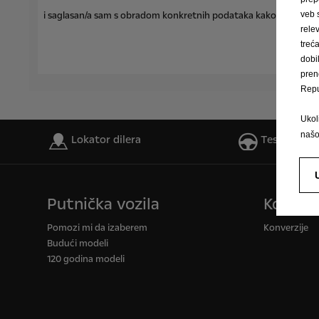
veb 
i saglasan/a sam s obradom konkretnih podataka kako je opisan
rele
trec
dobi
pren
Repu
Ukoli
naš
Lokator dilera
Test Vožnja
Putnička vozila
Komerci
Pomozi mi da izaberem
Konverzije
Budući modeli
120 godina modeli