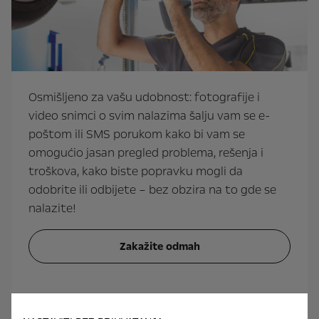
Osmišljeno za vašu udobnost: fotografije i
video snimci o svim nalazima šalju vam se e-
poštom ili SMS porukom kako bi vam se
omogućio jasan pregled problema, rešenja i
troškova, kako biste popravku mogli da
odobrite ili odbijete – bez obzira na to gde se
nalazite!
Zakažite odmah