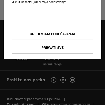
kliknuti na taster „Uredi moja podešavanja“.
UREDI MOJA PODEŠAVANJA
Lokator dilera
Test Vožnja
Zatražite Ponudu
PRIHVATI SVE
Brošure
Zatražite
servisiranje
Pratite nas preko
Budućnost pripada svima © Opel 2026
Žig i autorsko pravo
Wltp rezimvoznje potrosnjagoriva