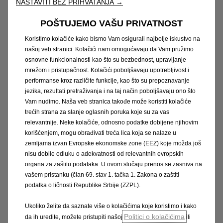
NASTAVITI BEZ PRIHVATANJA →
Mi popravljamo. Vi to vidite
POŠTUJEMO VAŠU PRIVATNOST
Koristimo kolačiće kako bismo Vam osigurali najbolje iskustvo na
našoj veb stranici. Kolačići nam omogućavaju da Vam pružimo
osnovne funkcionalnosti kao što su bezbednost, upravljanje
mrežom i pristupačnost. Kolačići poboljšavaju upotrebljivost i
performanse kroz različite funkcije, kao što su prepoznavanje
jezika, rezultati pretraživanja i na taj način poboljšavaju ono što
Vam nudimo. Naša veb stranica takođe može koristiti kolačiće
trećih strana za slanje oglasnih poruka koje su za vas
relevantnije. Neke kolačiće, odnosno podatke dobijene njihovim
korišćenjem, mogu obrađivati treća lica koja se nalaze u
zemljama izvan Evropske ekonomske zone (EEZ) koje možda još
nisu dobile odluku o adekvatnosti od relevantnih evropskih
Nema više pretpostavki! Zahvaljujući
organa za zaštitu podataka. U ovom slučaju prenos se zasniva na
obaveštenjima u realnom vremenu, uvek ćete
vašem pristanku (član 69. stav 1. tačka 1. Zakona o zaštiti
znati kakav je status servisiranja vašeg vozila.
podatka o ličnosti Republike Srbije (ZZPL).
Ukoliko želite da saznate više o kolačićima koje koristimo i kako
Zakažite odmah
Politici o kolačićima
da ih uredite, možete pristupiti našoj
ili