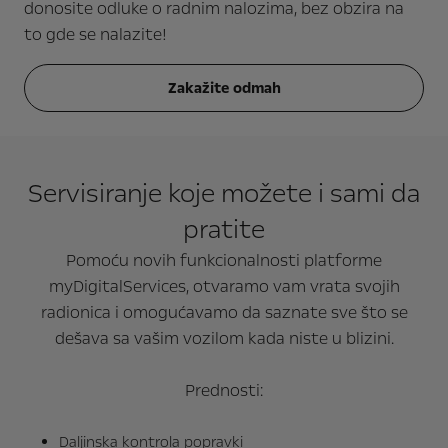
donosite odluke o radnim nalozima, bez obzira na
to gde se nalazite!
Zakažite odmah
Servisiranje koje možete i sami da
pratite
Pomoću novih funkcionalnosti platforme
myDigitalServices, otvaramo vam vrata svojih
radionica i omogućavamo da saznate sve što se
dešava sa vašim vozilom kada niste u blizini.
Prednosti:
Daljinska kontrola popravki