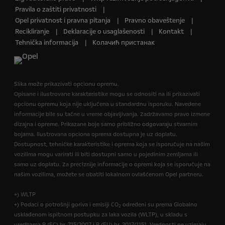
Pravila o zaštiti privatnosti
Opel privatnost i pravna pitanja
Pravno obaveštenje
Recikliranje
Deklaracije o usaglašenosti
Kontakt
Tehnička informacija
Колачић пристанак
Slika može prikazivati opcionu opremu.
Opisane i ilustrovane karakteristike mogu se odnositi na ili prikazivati
opcionu opremu koja nije uključena u standardnu isporuku. Navedene
informacije bile su tačne u vreme objavljivanja. Zadržavamo pravo izmene
dizajna i opreme. Prikazane boje samo približno odgovaraju stvarnim
bojama. Ilustrovana opciona oprema dostupna je uz doplatu.
Dostupnost, tehničke karakteristike i oprema koja se isporučuje na našim
vozilima mogu varirati ili biti dostupni samo u pojedinim zemljama ili
samo uz doplatu. Za preciznije informacije o opremi koja se isporučuje na
našim vozilima, možete se obatiti lokalnom ovlašćenom Opel partneru.
+) WLTP
+) Podaci o potrošnji goriva i emisiji CO
određeni su prema Globalno
2
usklađenom ispitnom postupku za laka vozila (WLTP), u skladu s
uredbama R (EC) br. 715/2007 i R (EU) br. 2017/1151. Vrednosti ne uzimaju