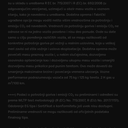
su u skladu s uredbama R EC br. 715/2007 i R (EC) br. 692/2008 (u
odgovarajućim verzijama), uzimajući u obzir masu vozila u voznom
stanju, kako je navedeno u uredbama. Dodatna oprema i fabrički
ugrađene opcije mogu voditi nešto višim vrednostima za potrošnju i
emisiju CO
od navedenih. Vrednosti za potrošnju goriva i emisiju CO
ne
2
2
odnose se ni na jedno vozilo posebno i nisu deo ponude. Ovde su date
samo u cilju poređenja različitih vozila, ali se mogu razlikovati od
konkretne potrošnje goriva pri vožnji u realnim uslovima, koja u velikoj
meri zavisi od stila vožnje i uslova eksploatacije. Dodatna oprema može
povećati masu praznog vozila i, u nekim slučajevima, dozvoljeno
osovinsko opterećenje kao i dozvoljenu ukupnu masu vozila i smanjiti
dozvoljenu masu prikolice pod punim teretom. Ovo može dovesti do
smanjenja maksimalne brzine i povećanja vremena ubrzanja. Vozne
performanse podrazumevaju vozača od 75 kg i 125 kg tereta. 2 H gas u
3
m
/100 km.
++++) Podaci o potrošnji goriva i emisiji CO
su preliminarni i određeni su
2
prema WLTP test metodologiji (R (EC) No. 715/2007, R (EU) No. 2017/1151).
Odobrenje EG tipa i Sertifikat o konformitetu još uvek nisu dostupni.
Preliminarne vrednosti se mogu razlikovati od oficijelnih podataka
finalnog tipa.