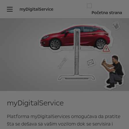
myDigitalService
myDigitalService
Platforma myDigitalServices omogućava da pratite
šta se dešava sa vašim vozilom dok se servisira i