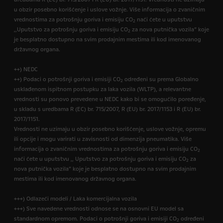
u obzir posebno korišćenje i uslove vožnje. Više informacija o zvaničnim
vrednostima za potrošnju goriva i emisiju CO
naći ćete u uputstvu
2
,,Uputstvo za potrošnju goriva i emisiju CO
za nova putnička vozila” koje
2
je besplatno dostupno na svim prodajnim mestima ili kod imenovanog
državnog organa.
++) NEDC
++) Podaci o potrošnji goriva i emisiji CO
određeni su prema Globalno
2
usklađenom ispitnom postupku za laka vozila (WLTP), a relevantne
vrednosti su ponovo prevedene u NEDC kako bi se omogućilo poređenje,
u skladu s uredbama R (EC) br. 715/2007, R (EU) br. 2017/1153 i R (EU) br.
2017/1151.
Vrednosti ne uzimaju u obzir posebno korišćenje, uslove vožnje, opremu
ili opcije i mogu varirati u zavisnosti od dimenzija pneumatika. Više
informacija o zvaničnim vrednostima za potrošnju goriva i emisiju CO
2
naći ćete u uputstvu ,, Uputstvo za potrošnju goriva i emisiju CO
za
2
nova putnička vozila” koje je besplatno dostupno na svim prodajnim
mestima ili kod imenovanog državnog organa.
+++) Odlazeći modeli / Laka komercijalna vozila
+++) Sve navedene vrednosti odnose se na osnovni EU model sa
standardnom opremom. Podaci o potrošnji goriva i emisiji CO
određeni
2