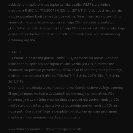
usklađenom ispitnom postupku za laka vozila (WLTP), u skladu s
uredbama R (EC) br. 715/2007 i R (EU) br. 2017/1151. Vrednosti ne uzimaju
u obzir posebno korišćenje i uslove vožnje. Više informacija o zvaničnim
vrednostima za potrošnju goriva i emisiju CO
naći ćete u uputstvu
2
,,Uputstvo za potrošnju goriva i emisiju CO
za nova putnička vozila” koje
2
je besplatno dostupno na svim prodajnim mestima ili kod imenovanog
državnog organa.
++) NEDC
++) Podaci o potrošnji goriva i emisiji CO
određeni su prema Globalno
2
usklađenom ispitnom postupku za laka vozila (WLTP), a relevantne
vrednosti su ponovo prevedene u NEDC kako bi se omogućilo poređenje,
u skladu s uredbama R (EC) br. 715/2007, R (EU) br. 2017/1153 i R (EU) br.
2017/1151.
Vrednosti ne uzimaju u obzir posebno korišćenje, uslove vožnje, opremu
ili opcije i mogu varirati u zavisnosti od dimenzija pneumatika. Više
informacija o zvaničnim vrednostima za potrošnju goriva i emisiju CO
2
naći ćete u uputstvu ,, Uputstvo za potrošnju goriva i emisiju CO
za
2
nova putnička vozila” koje je besplatno dostupno na svim prodajnim
mestima ili kod imenovanog državnog organa.
+++) Odlazeći modeli / Laka komercijalna vozila