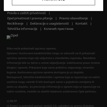
Budućnost pripada svima © Opel 2026
Žig i autorsko pravo
Wltp rezimvoznje potrosnjagoriva
Pravila o zaštiti privatnosti
Opel privatnost i pravna pitanja
Pravno obaveštenje
Recikliranje
Deklaracije o usaglašenosti
Kontakt
Tehnička informacija
Колачић пристанак
Slika može prikazivati opcionu opremu.
Opisane i ilustrovane karakteristike mogu se odnositi na ili prikazivati
opcionu opremu koja nije uključena u standardnu isporuku. Navedene
informacije bile su tačne u vreme objavljivanja. Zadržavamo pravo izmene
dizajna i opreme. Prikazane boje samo približno odgovaraju stvarnim
bojama. Ilustrovana opciona oprema dostupna je uz doplatu.
Dostupnost, tehničke karakteristike i oprema koja se isporučuje na našim
vozilima mogu varirati ili biti dostupni samo u pojedinim zemljama ili
samo uz doplatu. Za preciznije informacije o opremi koja se isporučuje na
našim vozilima, možete se obatiti lokalnom ovlašćenom Opel partneru.
+) WLTP
+) Podaci o potrošnji goriva i emisiji CO
određeni su prema Globalno
2