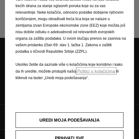
trećih strana za slanje oglasnih poruka koje su za vas
relevantnije. Neke kolačiće, odnosno podatke dobijene njihovim
Kreiraj zahtev
korišćenjem, mogu obrađivati treća lica koja se nalaze u
zemljama izvan Evropske ekonomske zone (EEZ) koje možda još
nisu dobile odluku o adekvatnosti od relevantnih evropskih
organa za zaštitu podataka. U ovom slučaju prenos se zasniva na
vašem pristanku (član 69. stav 1. tačka 1. Zakona o zaštiti
podatka o ličnosti Republike Srbije (ZZPL).
Lokator dilera
Test Vožnja
Zatražite Ponudu
Ukoliko želite da saznate više o kolačićima koje koristimo i kako
Politici o kolačićima
da ih uredite, možete pristupiti našoj
ili
kliknuti na taster „Uredi moja podešavanja“.
Brošure
Zatražite
servisiranje
Pratite nas preko
UREDI MOJA PODEŠAVANJA
PRIHVATI SVE