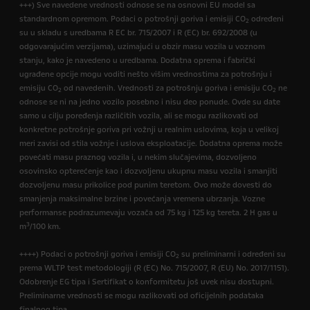
+++) Sve navedene vrednosti odnose se na osnovni EU model sa
standardnom opremom. Podaci o potrošnji goriva i emisiji CO
određeni
2
su u skladu s uredbama R EC br. 715/2007 i R (EC) br. 692/2008 (u
odgovarajućim verzijama), uzimajući u obzir masu vozila u voznom
stanju, kako je navedeno u uredbama. Dodatna oprema i fabrički
ugrađene opcije mogu voditi nešto višim vrednostima za potrošnju i
emisiju CO
od navedenih. Vrednosti za potrošnju goriva i emisiju CO
ne
2
2
odnose se ni na jedno vozilo posebno i nisu deo ponude. Ovde su date
samo u cilju poređenja različitih vozila, ali se mogu razlikovati od
konkretne potrošnje goriva pri vožnji u realnim uslovima, koja u velikoj
meri zavisi od stila vožnje i uslova eksploatacije. Dodatna oprema može
povećati masu praznog vozila i, u nekim slučajevima, dozvoljeno
osovinsko opterećenje kao i dozvoljenu ukupnu masu vozila i smanjiti
dozvoljenu masu prikolice pod punim teretom. Ovo može dovesti do
smanjenja maksimalne brzine i povećanja vremena ubrzanja. Vozne
performanse podrazumevaju vozača od 75 kg i 125 kg tereta. 2 H gas u
3
m
/100 km.
++++) Podaci o potrošnji goriva i emisiji CO
su preliminarni i određeni su
2
prema WLTP test metodologiji (R (EC) No. 715/2007, R (EU) No. 2017/1151).
Odobrenje EG tipa i Sertifikat o konformitetu još uvek nisu dostupni.
Preliminarne vrednosti se mogu razlikovati od oficijelnih podataka
finalnog tipa.