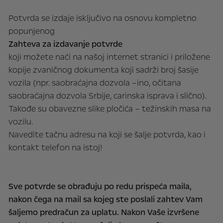
Potvrda se izdaje isključivo na osnovu kompletno
popunjenog
Zahteva za izdavanje potvrde
koji možete naći na našoj internet stranici i priložene
kopije zvaničnog dokumenta koji sadrži broj šasije
vozila (npr. saobraćajna dozvola –ino, očitana
saobraćajna dozvola Srbije, carinska isprava i slično).
Takođe su obavezne slike pločića – težinskih masa na
vozilu.
Navedite tačnu adresu na koji se šalje potvrda, kao i
kontakt telefon na istoj!
Sve potvrde se obrađuju po redu prispeća maila,
nakon čega na mail sa kojeg ste poslali zahtev Vam
šaljemo predračun za uplatu. Nakon Vaše izvršene