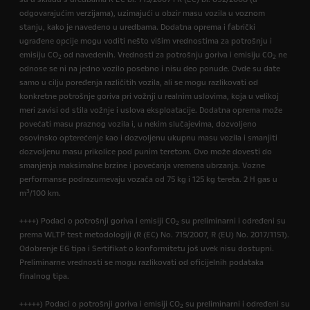
odgovarajućim verzijama), uzimajući u obzir masu vozila u voznom
stanju, kako je navedeno u uredbama. Dodatna oprema i fabrički
ugrađene opcije mogu voditi nešto višim vrednostima za potrošnju i
emisiju CO
od navedenih. Vrednosti za potrošnju goriva i emisiju CO
ne
2
2
odnose se ni na jedno vozilo posebno i nisu deo ponude. Ovde su date
samo u cilju poređenja različitih vozila, ali se mogu razlikovati od
konkretne potrošnje goriva pri vožnji u realnim uslovima, koja u velikoj
meri zavisi od stila vožnje i uslova eksploatacije. Dodatna oprema može
povećati masu praznog vozila i, u nekim slučajevima, dozvoljeno
osovinsko opterećenje kao i dozvoljenu ukupnu masu vozila i smanjiti
dozvoljenu masu prikolice pod punim teretom. Ovo može dovesti do
smanjenja maksimalne brzine i povećanja vremena ubrzanja. Vozne
performanse podrazumevaju vozača od 75 kg i 125 kg tereta. 2 H gas u
3
m
/100 km.
++++) Podaci o potrošnji goriva i emisiji CO
su preliminarni i određeni su
2
prema WLTP test metodologiji (R (EC) No. 715/2007, R (EU) No. 2017/1151).
Odobrenje EG tipa i Sertifikat o konformitetu još uvek nisu dostupni.
Preliminarne vrednosti se mogu razlikovati od oficijelnih podataka
finalnog tipa.
+++++) Podaci o potrošnji goriva i emisiji CO
su preliminarni i određeni su
2