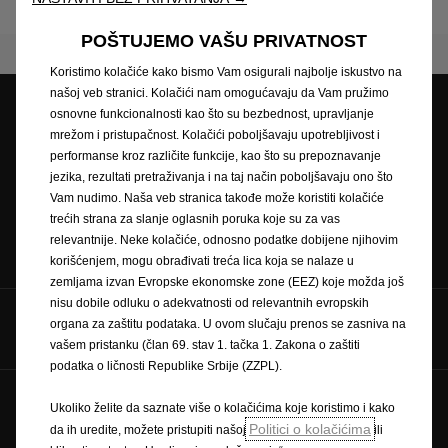
Reciklaza
POŠTUJEMO VAŠU PRIVATNOST
Koristimo kolačiće kako bismo Vam osigurali najbolje iskustvo na
našoj veb stranici. Kolačići nam omogućavaju da Vam pružimo
osnovne funkcionalnosti kao što su bezbednost, upravljanje
mrežom i pristupačnost. Kolačići poboljšavaju upotrebljivost i
Lokator dilera
Test Vožnja
Zatražite Ponudu
performanse kroz različite funkcije, kao što su prepoznavanje
jezika, rezultati pretraživanja i na taj način poboljšavaju ono što
Vam nudimo. Naša veb stranica takođe može koristiti kolačiće
trećih strana za slanje oglasnih poruka koje su za vas
Brošure
Zatražite
relevantnije. Neke kolačiće, odnosno podatke dobijene njihovim
servisiranje
korišćenjem, mogu obrađivati treća lica koja se nalaze u
zemljama izvan Evropske ekonomske zone (EEZ) koje možda još
nisu dobile odluku o adekvatnosti od relevantnih evropskih
Pratite nas preko
organa za zaštitu podataka. U ovom slučaju prenos se zasniva na
vašem pristanku (član 69. stav 1. tačka 1. Zakona o zaštiti
podatka o ličnosti Republike Srbije (ZZPL).
Ukoliko želite da saznate više o kolačićima koje koristimo i kako
Budućnost pripada svima © Opel 2026
Politici o kolačićima
da ih uredite, možete pristupiti našoj
ili
Žig i autorsko pravo
Wltp rezimvoznje potrosnjagoriva