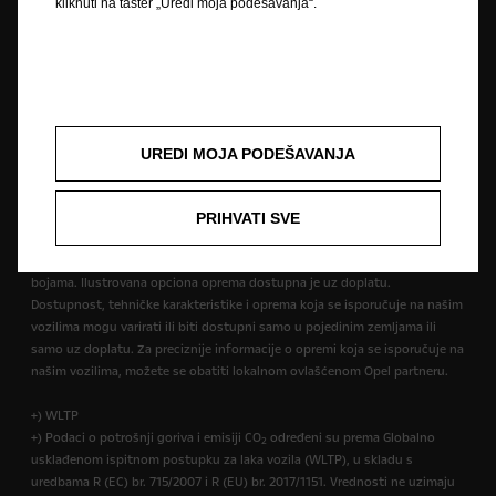
kliknuti na taster „Uredi moja podešavanja“.
Pravila o zaštiti privatnosti
Opel privatnost i pravna pitanja
Pravno obaveštenje
Recikliranje
Deklaracije o usaglašenosti
Kontakt
Tehnička informacija
Колачић пристанак
UREDI MOJA PODEŠAVANJA
Slika može prikazivati opcionu opremu.
Opisane i ilustrovane karakteristike mogu se odnositi na ili prikazivati
opcionu opremu koja nije uključena u standardnu isporuku. Navedene
PRIHVATI SVE
informacije bile su tačne u vreme objavljivanja. Zadržavamo pravo izmene
dizajna i opreme. Prikazane boje samo približno odgovaraju stvarnim
bojama. Ilustrovana opciona oprema dostupna je uz doplatu.
Dostupnost, tehničke karakteristike i oprema koja se isporučuje na našim
vozilima mogu varirati ili biti dostupni samo u pojedinim zemljama ili
samo uz doplatu. Za preciznije informacije o opremi koja se isporučuje na
našim vozilima, možete se obatiti lokalnom ovlašćenom Opel partneru.
+) WLTP
+) Podaci o potrošnji goriva i emisiji CO
određeni su prema Globalno
2
usklađenom ispitnom postupku za laka vozila (WLTP), u skladu s
uredbama R (EC) br. 715/2007 i R (EU) br. 2017/1151. Vrednosti ne uzimaju