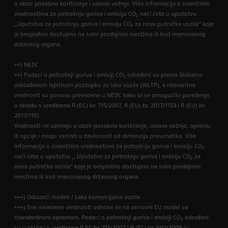
u obzir posebno korišćenje i uslove vožnje. Više informacija o zvaničnim
vrednostima za potrošnju goriva i emisiju CO
naći ćete u uputstvu
2
,,Uputstvo za potrošnju goriva i emisiju CO
za nova putnička vozila” koje
2
je besplatno dostupno na svim prodajnim mestima ili kod imenovanog
državnog organa.
++) NEDC
++) Podaci o potrošnji goriva i emisiji CO
određeni su prema Globalno
2
usklađenom ispitnom postupku za laka vozila (WLTP), a relevantne
vrednosti su ponovo prevedene u NEDC kako bi se omogućilo poređenje,
u skladu s uredbama R (EC) br. 715/2007, R (EU) br. 2017/1153 i R (EU) br.
2017/1151.
Vrednosti ne uzimaju u obzir posebno korišćenje, uslove vožnje, opremu
ili opcije i mogu varirati u zavisnosti od dimenzija pneumatika. Više
informacija o zvaničnim vrednostima za potrošnju goriva i emisiju CO
2
naći ćete u uputstvu ,, Uputstvo za potrošnju goriva i emisiju CO
za
2
nova putnička vozila” koje je besplatno dostupno na svim prodajnim
mestima ili kod imenovanog državnog organa.
+++) Odlazeći modeli / Laka komercijalna vozila
+++) Sve navedene vrednosti odnose se na osnovni EU model sa
standardnom opremom. Podaci o potrošnji goriva i emisiji CO
određeni
2
su u skladu s uredbama R EC br. 715/2007 i R (EC) br. 692/2008 (u