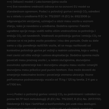
+++) Odlazeći modeli / Laka komercijalna vozila
+++) Sve navedene vrednosti odnose se na osnovni EU model sa
standardnom opremom. Podaci o potrošnji goriva i emisiji CO
određeni
2
su u skladu s uredbama R EC br. 715/2007 i R (EC) br. 692/2008 (u
odgovarajućim verzijama), uzimajući u obzir masu vozila u voznom
stanju, kako je navedeno u uredbama. Dodatna oprema i fabrički
ugrađene opcije mogu voditi nešto višim vrednostima za potrošnju i
emisiju CO
od navedenih. Vrednosti za potrošnju goriva i emisiju CO
ne
2
2
odnose se ni na jedno vozilo posebno i nisu deo ponude. Ovde su date
samo u cilju poređenja različitih vozila, ali se mogu razlikovati od
konkretne potrošnje goriva pri vožnji u realnim uslovima, koja u velikoj
meri zavisi od stila vožnje i uslova eksploatacije. Dodatna oprema može
povećati masu praznog vozila i, u nekim slučajevima, dozvoljeno
osovinsko opterećenje kao i dozvoljenu ukupnu masu vozila i smanjiti
dozvoljenu masu prikolice pod punim teretom. Ovo može dovesti do
smanjenja maksimalne brzine i povećanja vremena ubrzanja. Vozne
performanse podrazumevaju vozača od 75 kg i 125 kg tereta. 2 H gas u
3
m
/100 km.
++++) Podaci o potrošnji goriva i emisiji CO
su preliminarni i određeni su
2
prema WLTP test metodologiji (R (EC) No. 715/2007, R (EU) No. 2017/1151).
Odobrenje EG tipa i Sertifikat o konformitetu još uvek nisu dostupni.
Preliminarne vrednosti se mogu razlikovati od oficijelnih podataka