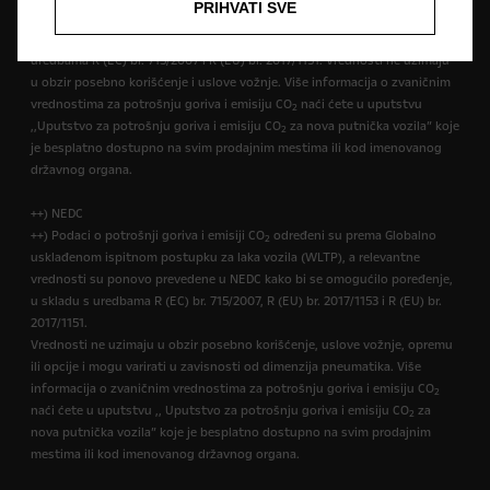
PRIHVATI SVE
+) Podaci o potrošnji goriva i emisiji CO
određeni su prema Globalno
2
usklađenom ispitnom postupku za laka vozila (WLTP), u skladu s
uredbama R (EC) br. 715/2007 i R (EU) br. 2017/1151. Vrednosti ne uzimaju
u obzir posebno korišćenje i uslove vožnje. Više informacija o zvaničnim
vrednostima za potrošnju goriva i emisiju CO
naći ćete u uputstvu
2
,,Uputstvo za potrošnju goriva i emisiju CO
za nova putnička vozila” koje
2
je besplatno dostupno na svim prodajnim mestima ili kod imenovanog
državnog organa.
++) NEDC
++) Podaci o potrošnji goriva i emisiji CO
određeni su prema Globalno
2
usklađenom ispitnom postupku za laka vozila (WLTP), a relevantne
vrednosti su ponovo prevedene u NEDC kako bi se omogućilo poređenje,
u skladu s uredbama R (EC) br. 715/2007, R (EU) br. 2017/1153 i R (EU) br.
2017/1151.
Vrednosti ne uzimaju u obzir posebno korišćenje, uslove vožnje, opremu
ili opcije i mogu varirati u zavisnosti od dimenzija pneumatika. Više
informacija o zvaničnim vrednostima za potrošnju goriva i emisiju CO
2
naći ćete u uputstvu ,, Uputstvo za potrošnju goriva i emisiju CO
za
2
nova putnička vozila” koje je besplatno dostupno na svim prodajnim
mestima ili kod imenovanog državnog organa.