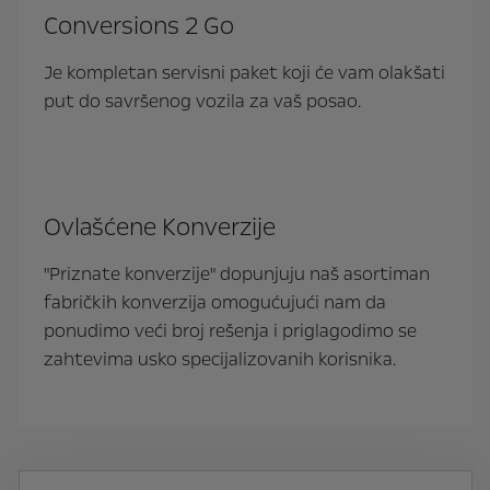
Conversions 2 Go
Je kompletan servisni paket koji će vam olakšati
put do savršenog vozila za vaš posao.
Ovlašćene Konverzije
"Priznate konverzije" dopunjuju naš asortiman
fabričkih konverzija omogućujući nam da
ponudimo veći broj rešenja i priglagodimo se
zahtevima usko specijalizovanih korisnika.