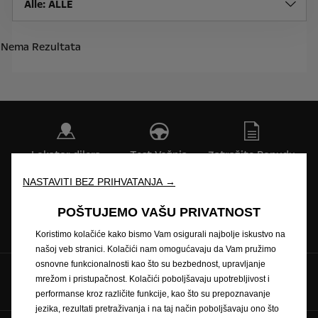
Alle
: ALLE
Nema Rezultata
Lokator dilera
Test Vožnja
Zatražite Ponudu
NASTAVITI BEZ PRIHVATANJA →
POŠTUJEMO VAŠU PRIVATNOST
Brošure
Zatražite
servisiranje
Koristimo kolačiće kako bismo Vam osigurali najbolje iskustvo na
našoj veb stranici. Kolačići nam omogućavaju da Vam pružimo
osnovne funkcionalnosti kao što su bezbednost, upravljanje
Pratite nas preko
mrežom i pristupačnost. Kolačići poboljšavaju upotrebljivost i
performanse kroz različite funkcije, kao što su prepoznavanje
jezika, rezultati pretraživanja i na taj način poboljšavaju ono što