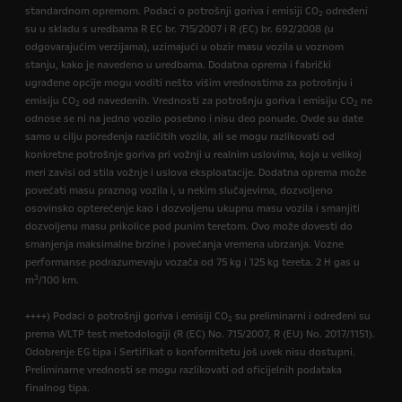
standardnom opremom. Podaci o potrošnji goriva i emisiji CO
određeni
2
su u skladu s uredbama R EC br. 715/2007 i R (EC) br. 692/2008 (u
odgovarajućim verzijama), uzimajući u obzir masu vozila u voznom
stanju, kako je navedeno u uredbama. Dodatna oprema i fabrički
ugrađene opcije mogu voditi nešto višim vrednostima za potrošnju i
emisiju CO
od navedenih. Vrednosti za potrošnju goriva i emisiju CO
ne
2
2
odnose se ni na jedno vozilo posebno i nisu deo ponude. Ovde su date
samo u cilju poređenja različitih vozila, ali se mogu razlikovati od
konkretne potrošnje goriva pri vožnji u realnim uslovima, koja u velikoj
meri zavisi od stila vožnje i uslova eksploatacije. Dodatna oprema može
povećati masu praznog vozila i, u nekim slučajevima, dozvoljeno
osovinsko opterećenje kao i dozvoljenu ukupnu masu vozila i smanjiti
dozvoljenu masu prikolice pod punim teretom. Ovo može dovesti do
smanjenja maksimalne brzine i povećanja vremena ubrzanja. Vozne
performanse podrazumevaju vozača od 75 kg i 125 kg tereta. 2 H gas u
3
m
/100 km.
++++) Podaci o potrošnji goriva i emisiji CO
su preliminarni i određeni su
2
prema WLTP test metodologiji (R (EC) No. 715/2007, R (EU) No. 2017/1151).
Odobrenje EG tipa i Sertifikat o konformitetu još uvek nisu dostupni.
Preliminarne vrednosti se mogu razlikovati od oficijelnih podataka
finalnog tipa.