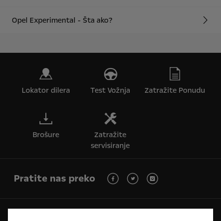
Opel Experimental - Šta ako?
Lokator dilera
Test Vožnja
Zatražite Ponudu
Brošure
Zatražite
servisiranje
Pratite nas preko
Budućnost pripada svima © Opel 2026