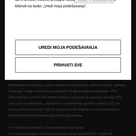
usklađenom ispitnom postupku za laka vozila (WLTP), u skladu s
kliknuti na taster „Uredi moja podešavanja“.
uredbama R (EC) br. 715/2007 i R (EU) br. 2017/1151. Vrednosti ne uzimaju
u obzir posebno korišćenje i uslove vožnje. Više informacija o zvaničnim
vrednostima za potrošnju goriva i emisiju CO
naći ćete u uputstvu
2
,,Uputstvo za potrošnju goriva i emisiju CO
za nova putnička vozila” koje
2
je besplatno dostupno na svim prodajnim mestima ili kod imenovanog
državnog organa.
UREDI MOJA PODEŠAVANJA
++) NEDC
++) Podaci o potrošnji goriva i emisiji CO
određeni su prema Globalno
2
usklađenom ispitnom postupku za laka vozila (WLTP), a relevantne
PRIHVATI SVE
vrednosti su ponovo prevedene u NEDC kako bi se omogućilo poređenje,
u skladu s uredbama R (EC) br. 715/2007, R (EU) br. 2017/1153 i R (EU) br.
2017/1151.
Vrednosti ne uzimaju u obzir posebno korišćenje, uslove vožnje, opremu
ili opcije i mogu varirati u zavisnosti od dimenzija pneumatika. Više
informacija o zvaničnim vrednostima za potrošnju goriva i emisiju CO
2
naći ćete u uputstvu ,, Uputstvo za potrošnju goriva i emisiju CO
za
2
nova putnička vozila” koje je besplatno dostupno na svim prodajnim
mestima ili kod imenovanog državnog organa.
+++) Odlazeći modeli / Laka komercijalna vozila
+++) Sve navedene vrednosti odnose se na osnovni EU model sa