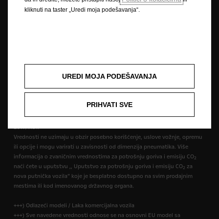
usklađenom ispitnom postupku za laka vozila (WLTP), u skladu s
kliknuti na taster „Uredi moja podešavanja“.
uredbama R (EC) br. 715/2007 i R (EU) br. 2017/1151. Vrednosti ne uzimaju
u obzir posebno korišćenje i uslove vožnje. Više informacija o zvaničnim
vrednostima za potrošnju goriva i emisiju CO
naći ćete u uputstvu
2
,,Uputstvo za potrošnju goriva i emisiju CO
za nova putnička vozila” koje
2
je besplatno dostupno na svim prodajnim mestima ili kod imenovanog
državnog organa.
UREDI MOJA PODEŠAVANJA
++) NEDC
++) Podaci o potrošnji goriva i emisiji CO
određeni su prema Globalno
2
usklađenom ispitnom postupku za laka vozila (WLTP), a relevantne
PRIHVATI SVE
vrednosti su ponovo prevedene u NEDC kako bi se omogućilo poređenje,
u skladu s uredbama R (EC) br. 715/2007, R (EU) br. 2017/1153 i R (EU) br.
2017/1151.
Vrednosti ne uzimaju u obzir posebno korišćenje, uslove vožnje, opremu
ili opcije i mogu varirati u zavisnosti od dimenzija pneumatika. Više
informacija o zvaničnim vrednostima za potrošnju goriva i emisiju CO
2
naći ćete u uputstvu ,, Uputstvo za potrošnju goriva i emisiju CO
za
2
nova putnička vozila” koje je besplatno dostupno na svim prodajnim
mestima ili kod imenovanog državnog organa.
+++) Odlazeći modeli / Laka komercijalna vozila
+++) Sve navedene vrednosti odnose se na osnovni EU model sa