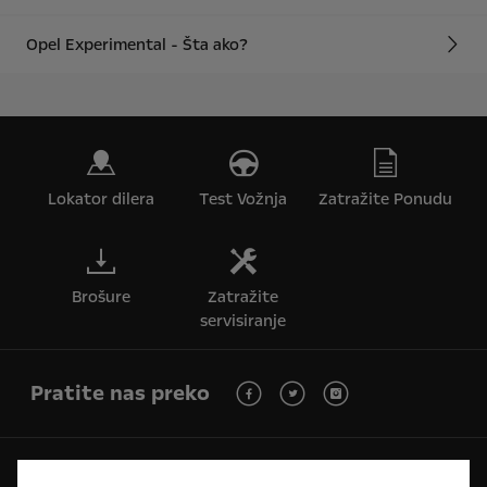
Opel Experimental - Šta ako?
Lokator dilera
Test Vožnja
Zatražite Ponudu
Brošure
Zatražite
servisiranje
Pratite nas preko
Budućnost pripada svima © Opel 2026