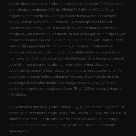
standardnom opremom. Podaci o potrošnji goriva i emisiji CO
određeni
2
su u skladu s uredbama R EC br. 715/2007 i R (EC) br. 692/2008 (u
odgovarajućim verzijama), uzimajući u obzir masu vozila u voznom
stanju, kako je navedeno u uredbama. Dodatna oprema i fabrički
ugrađene opcije mogu voditi nešto višim vrednostima za potrošnju i
emisiju CO
od navedenih. Vrednosti za potrošnju goriva i emisiju CO
ne
2
2
odnose se ni na jedno vozilo posebno i nisu deo ponude. Ovde su date
samo u cilju poređenja različitih vozila, ali se mogu razlikovati od
konkretne potrošnje goriva pri vožnji u realnim uslovima, koja u velikoj
meri zavisi od stila vožnje i uslova eksploatacije. Dodatna oprema može
povećati masu praznog vozila i, u nekim slučajevima, dozvoljeno
osovinsko opterećenje kao i dozvoljenu ukupnu masu vozila i smanjiti
dozvoljenu masu prikolice pod punim teretom. Ovo može dovesti do
smanjenja maksimalne brzine i povećanja vremena ubrzanja. Vozne
performanse podrazumevaju vozača od 75 kg i 125 kg tereta. 2 H gas u
3
m
/100 km.
++++) Podaci o potrošnji goriva i emisiji CO
su preliminarni i određeni su
2
prema WLTP test metodologiji (R (EC) No. 715/2007, R (EU) No. 2017/1151).
Odobrenje EG tipa i Sertifikat o konformitetu još uvek nisu dostupni.
Preliminarne vrednosti se mogu razlikovati od oficijelnih podataka
finalnog tipa.